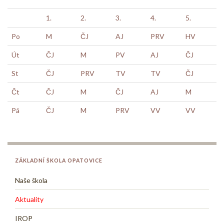
1.
2.
3.
4.
5.
Po
M
ČJ
AJ
PRV
HV
Út
ČJ
M
PV
AJ
ČJ
St
ČJ
PRV
TV
TV
ČJ
Čt
ČJ
M
ČJ
AJ
M
Pá
ČJ
M
PRV
VV
VV
ZÁKLADNÍ ŠKOLA OPATOVICE
Naše škola
Aktuality
IROP