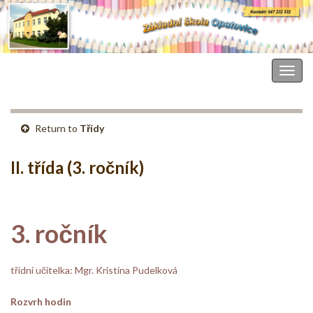
Základní škola Opatovice
Togg
navig
Return to
Třídy
II. třída (3. ročník)
3. ročník
třídní učitelka: Mgr. Kristina Pudelková
Rozvrh hodin