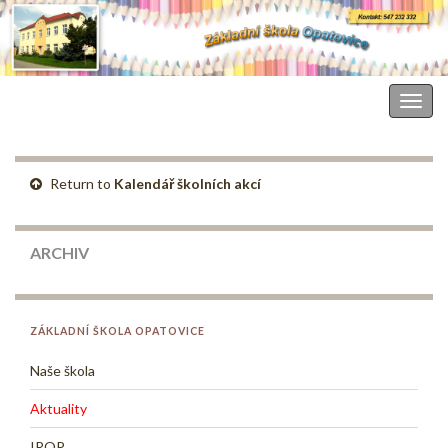
Základní škola Opatovice
Togg
navig
Return to
Kalendář školních akcí
ARCHIV
ZÁKLADNÍ ŠKOLA OPATOVICE
Naše škola
Aktuality
IROP