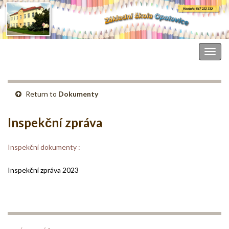
Základní škola Opatovice
Togg
navig
Return to
Dokumenty
Inspekční zpráva
Inspekční dokumenty :
Inspekční zpráva 2023